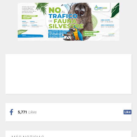
5,771
Likes
Like