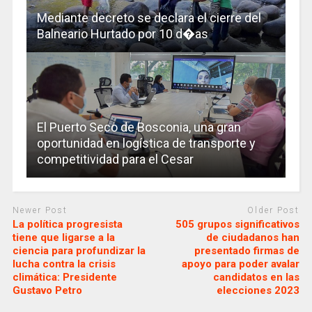
Mediante decreto se declara el cierre del
Balneario Hurtado por 10 d�as
El Puerto Seco de Bosconia, una gran
oportunidad en logística de transporte y
competitividad para el Cesar
Newer Post
Older Post
La política progresista
505 grupos significativos
tiene que ligarse a la
de ciudadanos han
ciencia para profundizar la
presentado firmas de
lucha contra la crisis
apoyo para poder avalar
climática: Presidente
candidatos en las
Gustavo Petro
elecciones 2023