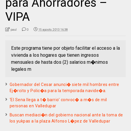
para Ahorradores –
VIPA
paul
0
15 agosto, 2013 16:38
Este programa tiene por objeto facilitar el acceso a la
vivienda a los hogares que tienen ingresos
mensuales de hasta dos (2) salarios m�nimos
legales m
Gobernador del Cesar anunci� siete mil hombres entre
Ej�rcito y Polic�a para la temporada navide�a.
‘El Sena llega a t� barrio’ convoc� a m�s de mil
personas en Valledupar
Buscan mediaci�n del gobierno nacional ante la toma de
los yukpas a la plaza Alfonso L�pez de Valledupar