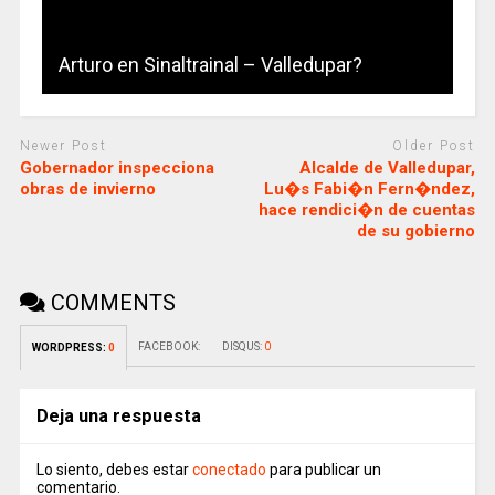
Arturo en Sinaltrainal – Valledupar?
Newer Post
Older Post
Gobernador inspecciona
Alcalde de Valledupar,
obras de invierno
Lu�s Fabi�n Fern�ndez,
hace rendici�n de cuentas
de su gobierno
COMMENTS
FACEBOOK:
DISQUS:
0
WORDPRESS:
0
Deja una respuesta
Lo siento, debes estar
conectado
para publicar un
comentario.