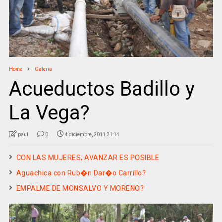
Home
Galeria
Acueductos Badillo y
La Vega?
paul
0
4 diciembre, 2011 21:14
CON LAS MUJERES, AVANZAR ES POSIBLE
Aguachica con Rub�n Dar�o Carrillo?
EMPALME DE MONSALVO Y MORENO?