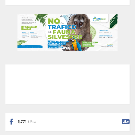
5,771
Likes
Like