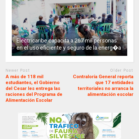
Electricaribe capacita a 267 mil personas
en el uso eficiente y seguro de la energ�a
Newer Post
Older Post
A más de 118 mil
Contraloría General reporta
estudiantes, el Gobierno
que 17 entidades
del Cesar les entrega las
territoriales no arranca la
raciones del Programa de
alimentación escolar
Alimentación Escolar