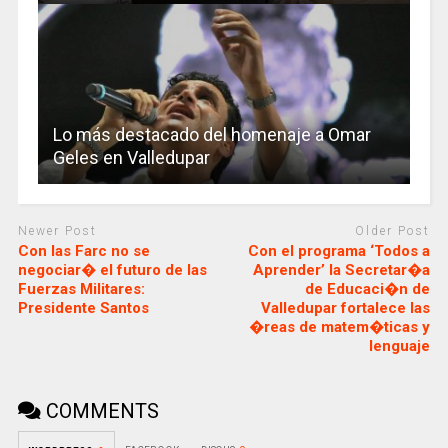
Lo más destacado del homenaje a Omar
Geles en Valledupar
Newer Post
Older Post
Con las Farc no se
Con el programa ‘Todos a
negociar� el futuro de las
Aprender’ la Secretar�a
Fuerzas Militares:
de Educaci�n de
Presidente Santos
Valledupar fortalece las
�reas de matem�ticas y
lenguaje
COMMENTS