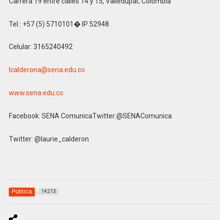
Carrera 19 entre calles 14 y 15, Valledupar, Colombia
Tel.: +57 (5) 5710101� IP 52948
Celular: 3165240492
lcalderona@sena.edu.co
www.sena.edu.co
Facebook: SENA ComunicaTwitter:@SENAComunica
Twitter: @laurie_calderon
Politica
14213