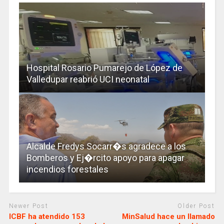
Hospital Rosario Pumarejo de López de
Valledupar reabrió UCI neonatal
Alcalde Fredys Socarr�s agradece a los
Bomberos y Ej�rcito apoyo para apagar
incendios forestales
Newer Post
Older Post
ICBF ha atendido 153
MinSalud hace un llamado