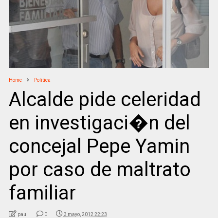
Home
Politica
Alcalde pide celeridad
en investigaci�n del
concejal Pepe Yamin
por caso de maltrato
familiar
paul
0
3 mayo, 2012 22:23