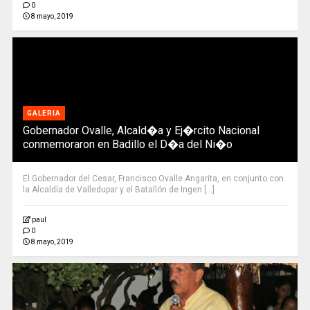
0
8 mayo, 2019
GALERIA
Gobernador Ovalle, Alcald�a y Ej�rcito Nacional
conmemoraron en Badillo el D�a del Ni�o
El Gobernador del Cesar, Francisco Ovalle Angarita, en conjunto con
la Alcaldía de Valledupar y el Batallón de Ingen [...]
paul
0
8 mayo, 2019