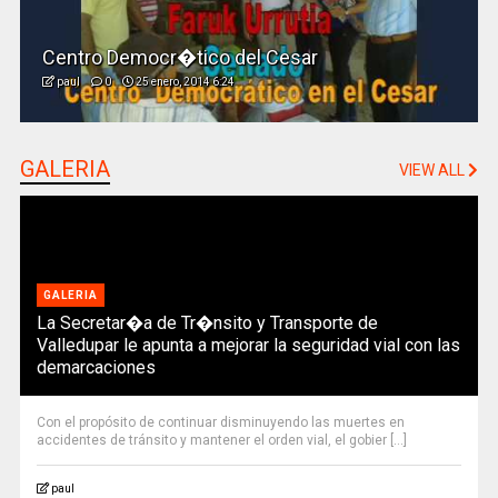
Centro Democr�tico del Cesar
paul
0
25 enero, 2014 6:24
GALERIA
VIEW ALL
GALERIA
La Secretar�a de Tr�nsito y Transporte de
Valledupar le apunta a mejorar la seguridad vial con las
demarcaciones
Con el propósito de continuar disminuyendo las muertes en
accidentes de tránsito y mantener el orden vial, el gobier [...]
paul