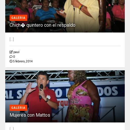
GALERIA
Chich� quintero con el respaldo
[...]
paul
0
5 febrero, 2014
GALERIA
Mujeres con Mattos
[...]