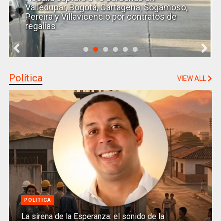
Valledupar, Bogotá, Cartagena, Sogamoso,
Pereira y Villavicencio por contratos de
regalías
Política
VIEW ALL
POLITICA
La sirena de la Esperanza: el sonido de la