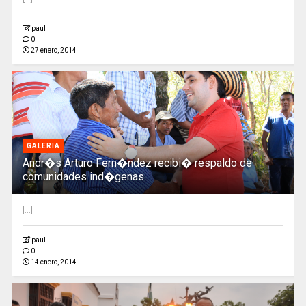
paul
0
27 enero, 2014
GALERIA
Andr�s Arturo Fern�ndez recibi� respaldo de
comunidades ind�genas
[...]
paul
0
14 enero, 2014