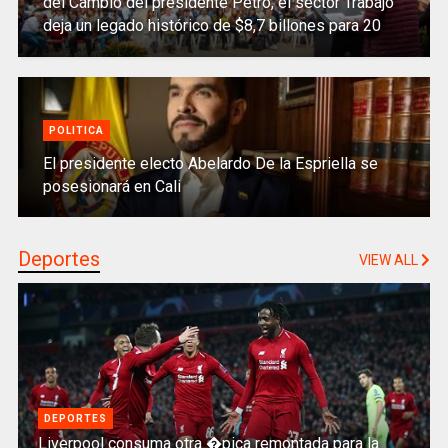
del Cambio del presidente Petro, el sector Trabajo
deja un legado histórico de $8,7 billones para 20
millones de colombianos
POLITICA
El presidente electo Abelardo De la Espriella se
posesionará en Cali
Deportes
VIEW ALL
DEPORTES
Liverpool consuma otra �pica remontada para la