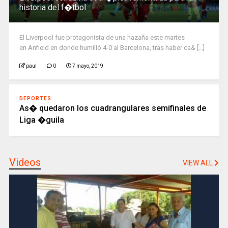
historia del f�tbol
El Liverpool fue protagonista de una hazaña este martes
en Anfield en donde humilló 4-0 al Barcelona, tras haber ca& [...]
paul
0
7 mayo, 2019
DEPORTES
As� quedaron los cuadrangulares semifinales de
Liga �guila
Videos
VIEW ALL